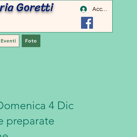
ta Maria Goretti
Accedi
Eventi
Foto
Domenica 4 Dic
te preparate
e.