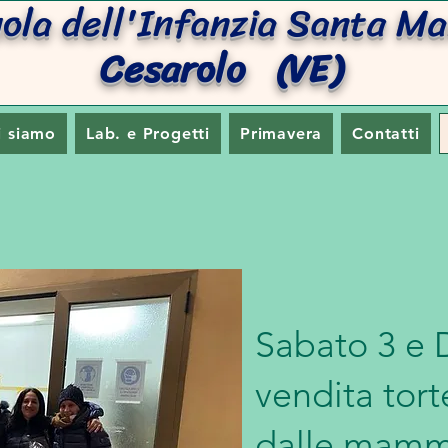
uola dell'Infanzia San
Cesarolo (VE)
i siamo
Lab. e Progetti
Primavera
Contatti
Sabato 3 e 
vendita tor
dalle mamm